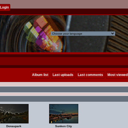
Login
Album list
Last uploads
Last comments
Most viewed
Donaupark
Sunken City