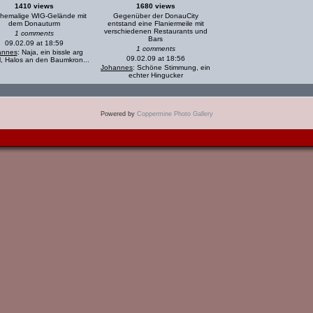
1410 views
1680 views
hemalige WIG-Gelände mit
Gegenüber der DonauCity
dem Donauturm
entstand eine Flaniermeile mit
verschiedenen Restaurants und
1 comments
Bars
09.02.09 at 18:59
1 comments
annes
: Naja, ein bissle arg
09.02.09 at 18:56
, Halos an den Baumkron...
Johannes
: Schöne Stimmung, ein
echter Hingucker
Powered by
Coppermine Photo Gallery