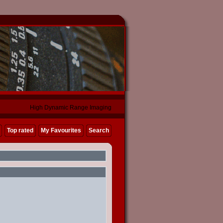
High Dynamic Range Imaging
Top rated
My Favourites
Search