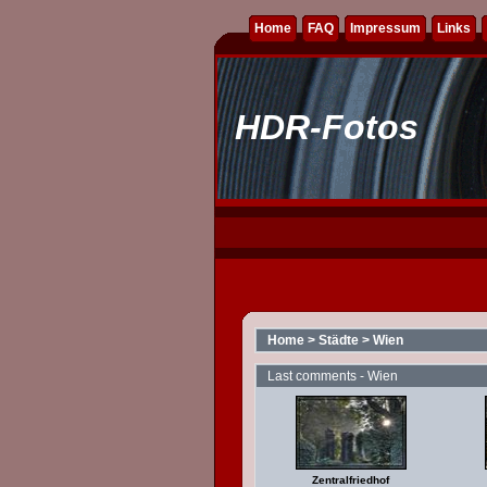
Home
FAQ
Impressum
Links
HDR-Fotos
Home
>
Städte
>
Wien
Last comments - Wien
Zentralfriedhof