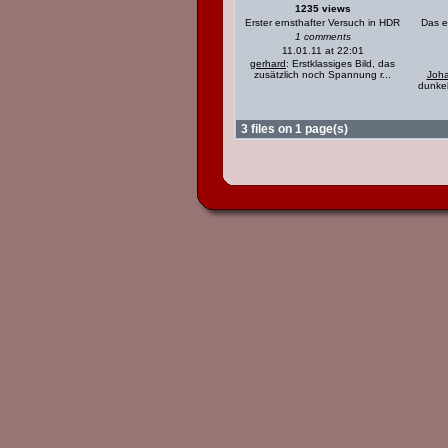
1235 views
Erster ernsthafter Versuch in HDR
Das e
1 comments
11.01.11 at 22:01
gerhard
: Erstklassiges Bild, das
zusätzlich noch Spannung r...
Joh
dunkel
3 files on 1 page(s)